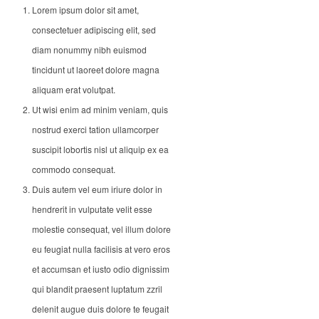
Lorem ipsum dolor sit amet,
consectetuer adipiscing elit, sed
diam nonummy nibh euismod
tincidunt ut laoreet dolore magna
aliquam erat volutpat.
Ut wisi enim ad minim veniam, quis
nostrud exerci tation ullamcorper
suscipit lobortis nisl ut aliquip ex ea
commodo consequat.
Duis autem vel eum iriure dolor in
hendrerit in vulputate velit esse
molestie consequat, vel illum dolore
eu feugiat nulla facilisis at vero eros
et accumsan et iusto odio dignissim
qui blandit praesent luptatum zzril
delenit augue duis dolore te feugait