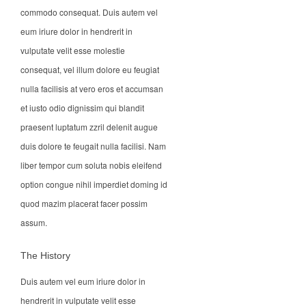
commodo consequat. Duis autem vel
eum iriure dolor in hendrerit in
vulputate velit esse molestie
consequat, vel illum dolore eu feugiat
nulla facilisis at vero eros et accumsan
et iusto odio dignissim qui blandit
praesent luptatum zzril delenit augue
duis dolore te feugait nulla facilisi. Nam
liber tempor cum soluta nobis eleifend
option congue nihil imperdiet doming id
quod mazim placerat facer possim
assum.
The History
Duis autem vel eum iriure dolor in
hendrerit in vulputate velit esse