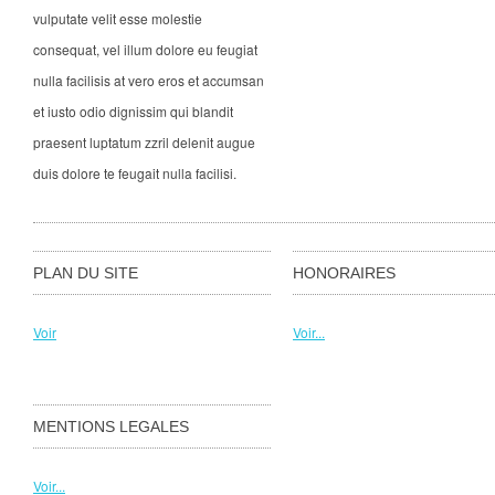
vulputate velit esse molestie
consequat, vel illum dolore eu feugiat
nulla facilisis at vero eros et accumsan
et iusto odio dignissim qui blandit
praesent luptatum zzril delenit augue
duis dolore te feugait nulla facilisi.
PLAN DU SITE
HONORAIRES
Voir
Voir...
MENTIONS LEGALES
Voir...