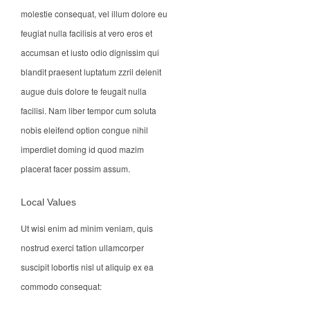
molestie consequat, vel illum dolore eu
feugiat nulla facilisis at vero eros et
accumsan et iusto odio dignissim qui
blandit praesent luptatum zzril delenit
augue duis dolore te feugait nulla
facilisi. Nam liber tempor cum soluta
nobis eleifend option congue nihil
imperdiet doming id quod mazim
placerat facer possim assum.
Local Values
Ut wisi enim ad minim veniam, quis
nostrud exerci tation ullamcorper
suscipit lobortis nisl ut aliquip ex ea
commodo consequat: