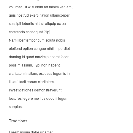
volutpat. Ut wisi enim ad minim veniam,
quis nostrud exerci tation ullamcorper
suscipit lobortis nisl ut aliquip ex ea
commodo consequat.[/tip]
Nam liber tempor cum soluta nobis
eleifend option congue nihil imperdiet
doming id quod mazim placerat facer
possim assum. Typi non habent
claritatem insitam; est usus legentis in
iis qui facit eorum claritatem.
Investigationes demonstraverunt
lectores legere me lius quod ii legunt
saepius.
Traditions
Lorem ipsum dolor sit amet,