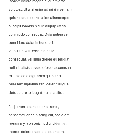
laoreet dolore magna aliquam erat
volutpat. Ut wisi enim ad minim veniam,
quis nostrud exerci tation ullamcorper
suscipit lobortis nisl ut aliquip ex ea
commodo consequat. Duis autem vel
eum iriure dolor in hendrerit in
vulputate velit esse molestie
consequat, vel illum dolore eu feugiat
nulla facilisis at vero eros et accumsan
et iusto odio dignissim qui blandit
praesent luptatum zzril delenit augue
duis dolore te feugait nulla facilisi.
[tip]Lorem ipsum dolor sit amet,
consectetuer adipiscing elit, sed diam
nonummy nibh euismod tincidunt ut
laoreet dolore magna aliquam erat