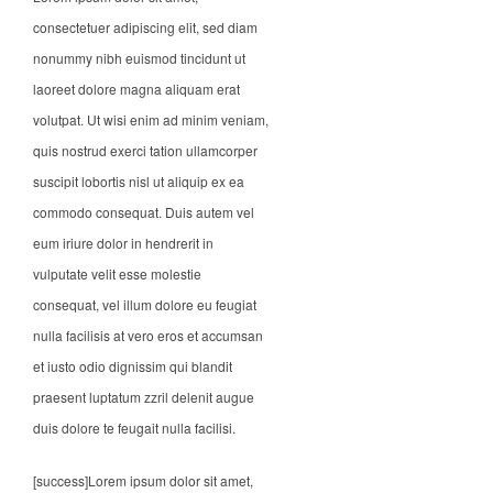
consectetuer adipiscing elit, sed diam
nonummy nibh euismod tincidunt ut
laoreet dolore magna aliquam erat
volutpat. Ut wisi enim ad minim veniam,
quis nostrud exerci tation ullamcorper
suscipit lobortis nisl ut aliquip ex ea
commodo consequat. Duis autem vel
eum iriure dolor in hendrerit in
vulputate velit esse molestie
consequat, vel illum dolore eu feugiat
nulla facilisis at vero eros et accumsan
et iusto odio dignissim qui blandit
praesent luptatum zzril delenit augue
duis dolore te feugait nulla facilisi.
[success]Lorem ipsum dolor sit amet,