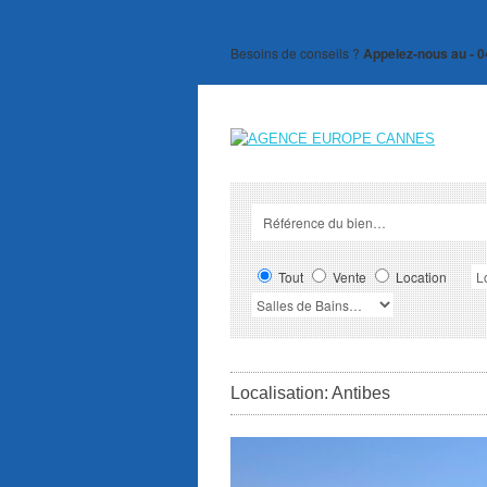
Besoins de conseils ?
Appelez-nous au - 0
Tout
Vente
Location
Localisation: Antibes