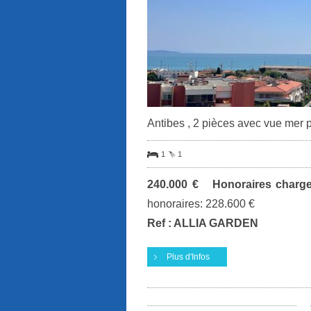
Antibes , 2 pièces avec vue mer
1
1
240.000 € Honoraires charg
honoraires: 228.600 €
Ref : ALLIA GARDEN
Plus d'Infos