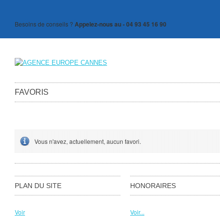
Besoins de conseils ?
Appelez-nous au - 04 93 45 16 90
FAVORIS
Vous n'avez, actuellement, aucun favori.
PLAN DU SITE
HONORAIRES
Voir
Voir...