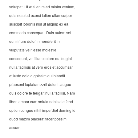
volutpat. Ut wisi enim ad minim veniam,
quis nostrud exerci tation ullamcorper
suscipit lobortis nisl ut aliquip ex ea
commodo consequat. Duis autem vel
eum iriure dolor in hendrerit in
vulputate velit esse molestie
consequat, vel illum dolore eu feugiat
nulla facilisis at vero eros et accumsan
et iusto odio dignissim qui blandit
praesent luptatum zzril delenit augue
duis dolore te feugait nulla facilisi. Nam
liber tempor cum soluta nobis eleifend
option congue nihil imperdiet doming id
quod mazim placerat facer possim
assum.