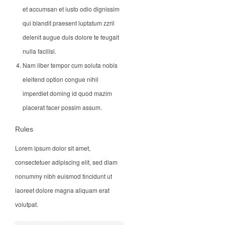
et accumsan et iusto odio dignissim
qui blandit praesent luptatum zzril
delenit augue duis dolore te feugait
nulla facilisi.
Nam liber tempor cum soluta nobis
eleifend option congue nihil
imperdiet doming id quod mazim
placerat facer possim assum.
Rules
Lorem ipsum dolor sit amet,
consectetuer adipiscing elit, sed diam
nonummy nibh euismod tincidunt ut
laoreet dolore magna aliquam erat
volutpat.