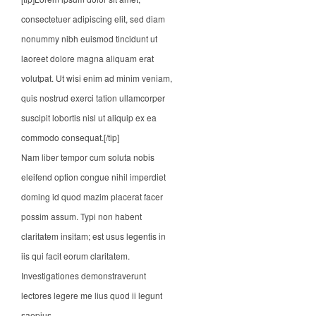
consectetuer adipiscing elit, sed diam
nonummy nibh euismod tincidunt ut
laoreet dolore magna aliquam erat
volutpat. Ut wisi enim ad minim veniam,
quis nostrud exerci tation ullamcorper
suscipit lobortis nisl ut aliquip ex ea
commodo consequat.[/tip]
Nam liber tempor cum soluta nobis
eleifend option congue nihil imperdiet
doming id quod mazim placerat facer
possim assum. Typi non habent
claritatem insitam; est usus legentis in
iis qui facit eorum claritatem.
Investigationes demonstraverunt
lectores legere me lius quod ii legunt
saepius.