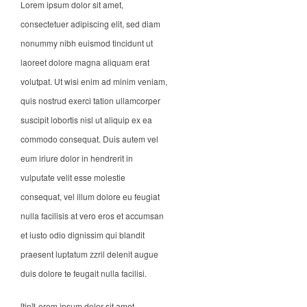
Lorem ipsum dolor sit amet,
consectetuer adipiscing elit, sed diam
nonummy nibh euismod tincidunt ut
laoreet dolore magna aliquam erat
volutpat. Ut wisi enim ad minim veniam,
quis nostrud exerci tation ullamcorper
suscipit lobortis nisl ut aliquip ex ea
commodo consequat. Duis autem vel
eum iriure dolor in hendrerit in
vulputate velit esse molestie
consequat, vel illum dolore eu feugiat
nulla facilisis at vero eros et accumsan
et iusto odio dignissim qui blandit
praesent luptatum zzril delenit augue
duis dolore te feugait nulla facilisi.
[tip]Lorem ipsum dolor sit amet,