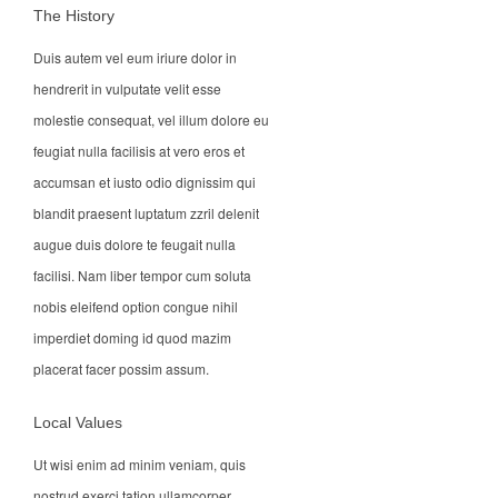
The History
Duis autem vel eum iriure dolor in
hendrerit in vulputate velit esse
molestie consequat, vel illum dolore eu
feugiat nulla facilisis at vero eros et
accumsan et iusto odio dignissim qui
blandit praesent luptatum zzril delenit
augue duis dolore te feugait nulla
facilisi. Nam liber tempor cum soluta
nobis eleifend option congue nihil
imperdiet doming id quod mazim
placerat facer possim assum.
Local Values
Ut wisi enim ad minim veniam, quis
nostrud exerci tation ullamcorper