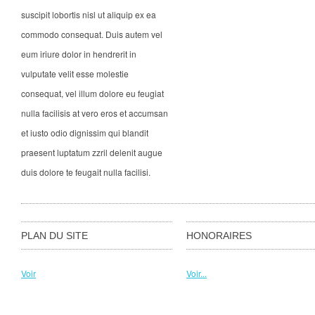
suscipit lobortis nisl ut aliquip ex ea
commodo consequat. Duis autem vel
eum iriure dolor in hendrerit in
vulputate velit esse molestie
consequat, vel illum dolore eu feugiat
nulla facilisis at vero eros et accumsan
et iusto odio dignissim qui blandit
praesent luptatum zzril delenit augue
duis dolore te feugait nulla facilisi.
PLAN DU SITE
HONORAIRES
Voir
Voir...